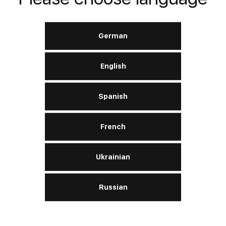
Verbessern Sie Ihr Fahrerlebnis
German
Halten Sie Ihren Motor am Laufen
Wählen Sie aus unseren Top-Motorölen, die speziell
English
für 2-Takt- und 4-Takt-Motoren formuliert sind, um Ihr
Motorrad reibungslos und effizient am Laufen zu
Spanish
halten.
French
GEHEN SIE ZUM KATALOG
Ukrainian
Russian
Nachrichten