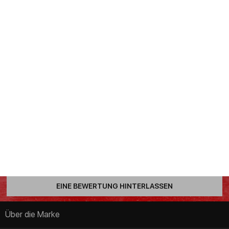
Tuyết Nhi Trịnh
reviwed
Wolver
Als ich mein neues Motorrad gekauft habe, habe ich viele
Ölsorten ausprobiert. Seit ich Wolver Special Racing
5W-40 SN verwende, habe ich kein anderes Öl mehr
ausprobiert.
Hinterlassen Sie eine Bewertung
auf Trustpilot
Ihre Meinung ist uns wichtig! Teilen Sie Ihre Erfahrungen bei
der Arbeit mit Wolver
EINE BEWERTUNG HINTERLASSEN
Über die Marke